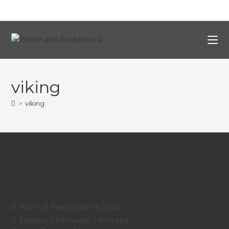
viking
>
viking
Ironsworn: Solo-Pen-&-Paper
in den Eisenlanden
Tobi
September 4, 2025
Fantasy
/
Ironsworn
/
Pen and