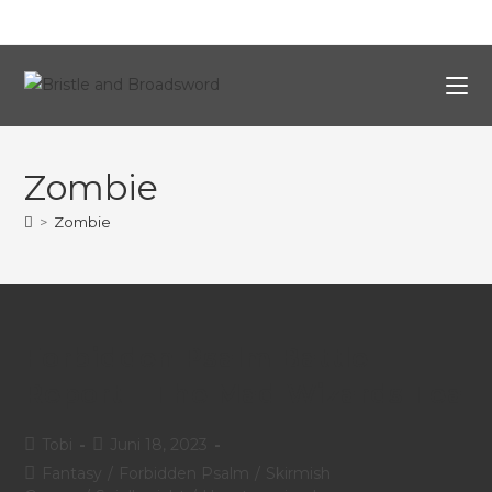
Zombie
>
Zombie
Forbidden Psalm Battle
Report – The Mad Wizards Tea
Tobi
Juni 18, 2023
Fantasy
/
Forbidden Psalm
/
Skirmish