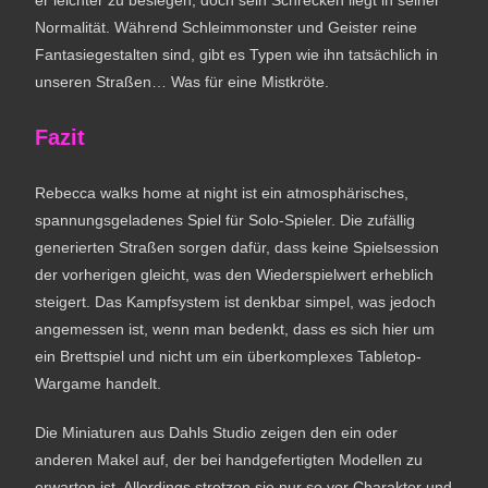
er leichter zu besiegen, doch sein Schrecken liegt in seiner
Normalität. Während Schleimmonster und Geister reine
Fantasiegestalten sind, gibt es Typen wie ihn tatsächlich in
unseren Straßen… Was für eine Mistkröte.
Fazit
Rebecca walks home at night ist ein atmosphärisches,
spannungsgeladenes Spiel für Solo-Spieler. Die zufällig
generierten Straßen sorgen dafür, dass keine Spielsession
der vorherigen gleicht, was den Wiederspielwert erheblich
steigert. Das Kampfsystem ist denkbar simpel, was jedoch
angemessen ist, wenn man bedenkt, dass es sich hier um
ein Brettspiel und nicht um ein überkomplexes Tabletop-
Wargame handelt.
Die Miniaturen aus Dahls Studio zeigen den ein oder
anderen Makel auf, der bei handgefertigten Modellen zu
erwarten ist. Allerdings strotzen sie nur so vor Charakter und