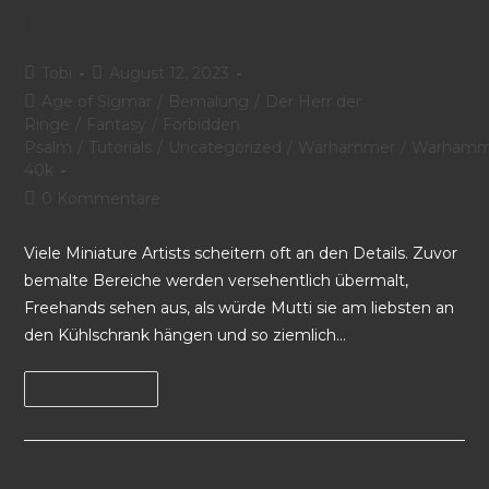
(Teil 2)
Tobi
August 12, 2023
Age of Sigmar
/
Bemalung
/
Der Herr der
Ringe
/
Fantasy
/
Forbidden
Psalm
/
Tutorials
/
Uncategorized
/
Warhammer
/
Warhamm
40k
0 Kommentare
Viele Miniature Artists scheitern oft an den Details. Zuvor
bemalte Bereiche werden versehentlich übermalt,
Freehands sehen aus, als würde Mutti sie am liebsten an
den Kühlschrank hängen und so ziemlich…
Weiterlesen