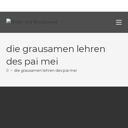
die grausamen lehren
des pai mei
>
die grausamen lehren des pai mei
Felsen und Hackbraten – So
bemalst du selbst feinste
Details auf deinen Miniaturen