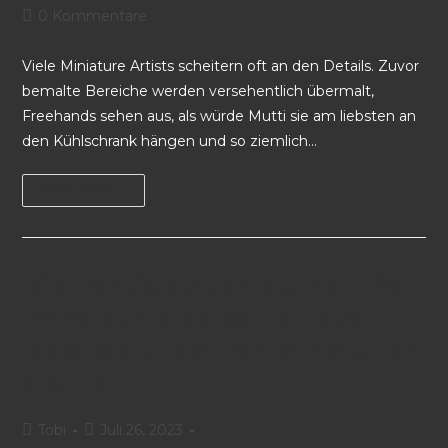
0 Kommentare
Viele Miniature Artists scheitern oft an den Details. Zuvor
bemalte Bereiche werden versehentlich übermalt,
Freehands sehen aus, als würde Mutti sie am liebsten an
den Kühlschrank hängen und so ziemlich…
Weiterlesen
Die richtige Ausrüstung – So
bemalst du selbst feinste
Details auf deinen Miniaturen
(Teil 1)
Tobi
Juli 26, 2023