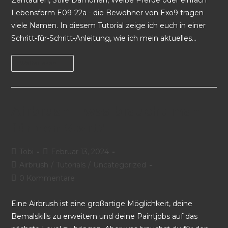
Zentauren, Stille Dämonen, Weiße Pferde oder einfach
Lebensform E09-22a - die Bewohner von Exo9 tragen
viele Namen. In diesem Tutorial zeige ich euch in einer
Schritt-für-Schritt-Anleitung, wie ich mein aktuelles…
Weiterlesen
Airbrush – was braucht man
für den Start?
Tobi
Februar 13, 2024
Airbrush
/
Tutorials
/
Uncategorized
0 Kommentare
Eine Airbrush ist eine großartige Möglichkeit, deine
Bemalskills zu erweitern und deine Paintjobs auf das