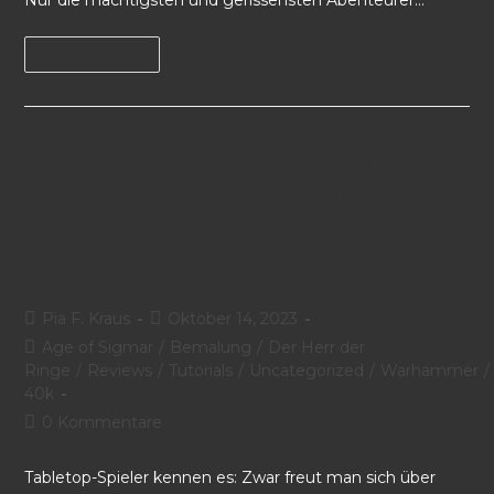
Nur die mächtigsten und gerissensten Abenteurer…
Weiterlesen
5 Dinge, die du beachten
solltest, wenn du deine
Miniaturen bemalen lassen
willst.
Pia F. Kraus
Oktober 14, 2023
Age of Sigmar
/
Bemalung
/
Der Herr der
Ringe
/
Reviews
/
Tutorials
/
Uncategorized
/
Warhammer
/
40k
0 Kommentare
Tabletop-Spieler kennen es: Zwar freut man sich über