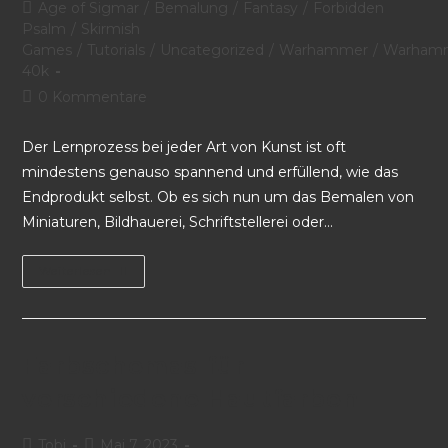
Age of Sigmar
/
Bemalung
/
Fantasy
/
Forbidden
Psalm
/
Skirmish
Games
/
Tutorials
/
Uncategorized
/
Warhammer
/
Warham
40k
0 Kommentare
Der Lernprozess bei jeder Art von Kunst ist oft
mindestens genauso spannend und erfüllend, wie das
Endprodukt selbst. Ob es sich nun um das Bemalen von
Miniaturen, Bildhauerei, Schriftstellerei oder…
Weiterlesen
Farbschemas für
verschiedene Hautfarben
Tobi
Mai 7, 2023