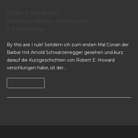
Tobi
März 9, 2023
Fantasy
/
Tutorials
/
Uncategorized
0 Kommentare
By this axe I rule! Seitdem ich zum ersten Mal Conan der
Barbar mit Arnold Schwarzenegger gesehen und kurz
darauf die Kurzgeschichten von Robert E. Howard
verschlungen habe, ist der…
Weiterlesen