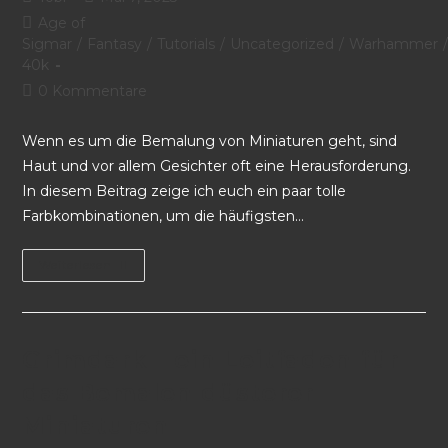
Age of
Sigmar
/
Fantasy
/
Tutorials
/
Uncategorized
/
Warhammer
40k
0 Kommentare
Wenn es um die Bemalung von Miniaturen geht, sind
Haut und vor allem Gesichter oft eine Herausforderung.
In diesem Beitrag zeige ich euch ein paar tolle
Farbkombinationen, um die häufigsten…
Weiterlesen
Grimdark – ein Leitfaden für
das Bemalen düsterer
Miniaturen