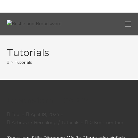
Tutorials
>
Tutorials
Lebensform E09-22a
Tobi
April 18, 2024
Airbrush
/
Bemalung
/
Tutorials
0 Kommentare