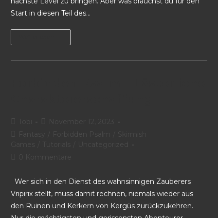
nächste Level zu bringen. Aber was brauchst du für den
Start in diesen Teil des…
Weiterlesen
Forbidden Psalm – Lästerliche
Charaktererschaffung
Tobi
November 12, 2023
Fantasy
/
Forbidden Psalm
/
Skirmish
Games
/
Tutorials
/
Uncategorized
0 Kommentare
Wer sich in den Dienst des wahnsinnigen Zauberers
Vripirix stellt, muss damit rechnen, niemals wieder aus
den Ruinen und Kerkern von Kergüs zurückzukehren.