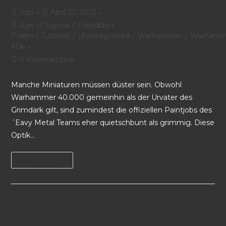
Tobi
April 22, 2023
Age of Sigmar
/
Forbidden
Psalm
/
Tutorials
/
Uncategorized
/
Warhammer
/
Warhamm
40k
0 Kommentare
Manche Miniaturen müssen düster sein. Obwohl
Warhammer 40.000 gemeinhin als der Urvater des
Grimdark gilt, sind zumindest die offiziellen Paintjobs des
´Eavy Metal Teams eher quietschbunt als grimmig. Diese
Optik…
Weiterlesen
Sigrund – Ein Blick hinter die
Kulissen