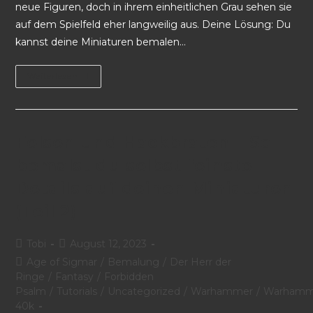
neue Figuren, doch in ihrem einheitlichen Grau sehen sie
auf dem Spielfeld eher langweilig aus. Deine Lösung: Du
kannst deine Miniaturen bemalen…
Weiterlesen
Felsen und Hackbraten – So
bemalst du selbst feinste
Details auf deinen Miniaturen
(Teil 2)
Tobi
August 12, 2023
Age of Sigmar
/
Bemalung
/
Der Herr der
Ringe
/
Fantasy
/
Forbidden
Psalm
/
Tutorials
/
Uncategorized
/
Warhammer
/
Warhamm
40k