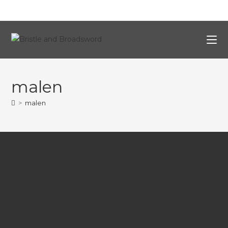
malen
>
malen
Die richtige Ausrüstung – So
bemalst du selbst feinste
Details auf deinen Miniaturen
(Teil 1)