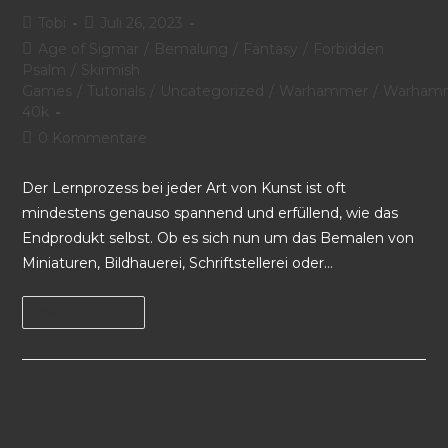
Tobi
Juli 26, 2023
Age of Sigmar
/
Bemalung
/
Fantasy
/
Forbidden
Psalm
/
Skirmish
Games
/
Tutorials
/
Uncategorized
/
Warhammer
/
Warham
40k
0 Kommentare
Der Lernprozess bei jeder Art von Kunst ist oft
mindestens genauso spannend und erfüllend, wie das
Endprodukt selbst. Ob es sich nun um das Bemalen von
Miniaturen, Bildhauerei, Schriftstellerei oder…
Weiterlesen