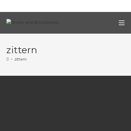
zittern
>
zittern
Die richtige Ausrüstung – So
bemalst du selbst feinste
Details auf deinen Miniaturen
(Teil 1)