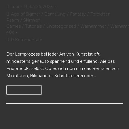
Tobi
Juli 26, 2023
Age of Sigmar
/
Bemalung
/
Fantasy
/
Forbidden
Psalm
/
Skirmish
Games
/
Tutorials
/
Uncategorized
/
Warhammer
/
Warham
40k
0 Kommentare
Der Lernprozess bei jeder Art von Kunst ist oft
mindestens genauso spannend und erfüllend, wie das
Endprodukt selbst. Ob es sich nun um das Bemalen von
Miniaturen, Bildhauerei, Schriftstellerei oder…
Weiterlesen